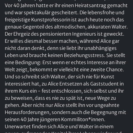
Vor 40 Jahren hatte er ihr einen Heiratsantrag gemacht
und war spektakulär gescheitert. Die lebensfrohe und
freigeistige Kunstprofessorin ist auch heute noch das
genaue Gegenteil des altmodischen, akkuraten Walter.
Der Ehrgeiz des pensionierten Ingenieurs ist geweckt.
Er will es diesmal besser machen, während Alice gar
nicht daran denkt, denn sie liebt ihr unabhängiges
Leben und braucht keinen Beziehungsstress. Sie stellt
eine Bedingung: Erst wenn er echtes Interesse an ihrer
Welt zeigt, bekommt er vielleicht eine zweite Chance.
Und so schreibt sich Walter, der sich nie für Kunst
interessiert hat, zu Alice Entsetzen als Gaststudent in
ihrem Kurs ein - fest entschlossen, sich selbst und ihr
zu beweisen, dass es nie zu spät ist, neue Wege zu
gehen. Aber nicht nur Alice stellt ihn vor ungeahnte
Herausforderungen, sondern auch die Begegnung mit
seinen 40 Jahre jüngeren Kommiliton*innen.
Unerwartet finden sich Alice und Walter in einem